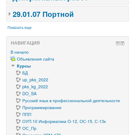
29.01.07 Портной
Показать еще
НАВИГАЦИЯ
В начало
Объявления сайта
Курсы
БД
up_pks_2022
pks_kg_2022
DO_SA
Русский язык в профессиональной деятельности
Программирование
ППП
ОУП.10 Информатика О-12, ОС-15, С-13к
ОС_Пр