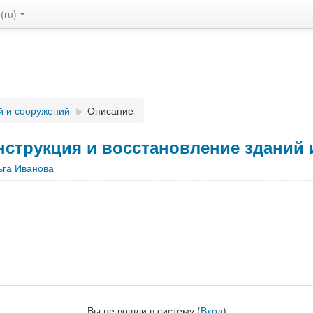
(ru)‎
й и сооружений
▶︎
Описание
нструкция и восстановление зданий
ьга Иванова
Вы не вошли в систему (
Вход
)